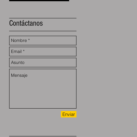
Contáctanos
so
ón
Enviar