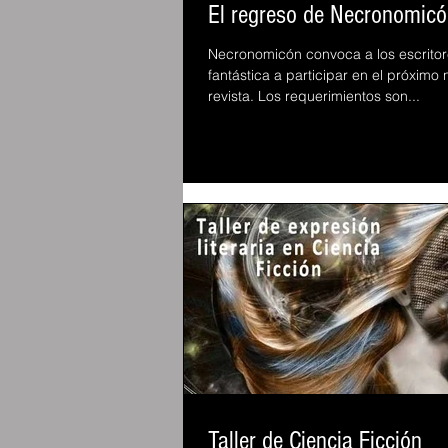
El regreso de Necronomic
Necronomicón convoca a los escritore
fantástica a participar en el próximo
revista. Los requerimientos son...
Taller de Ciencia Ficción