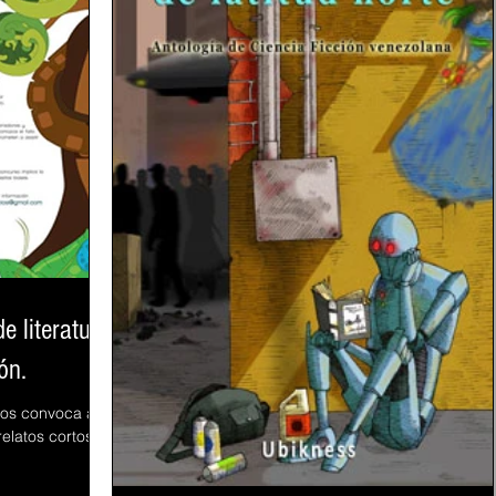
e literatura
ón.
ios convoca a la
elatos cortos