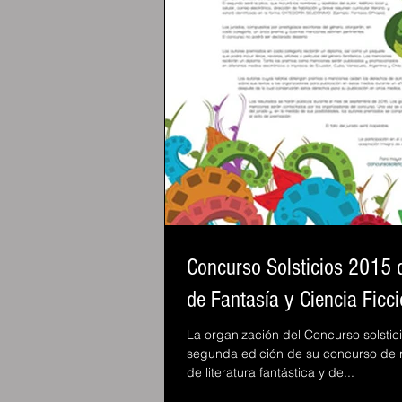
Concurso Solsticios 2015 d
de Fantasía y Ciencia Ficci
La organización del Concurso solstic
segunda edición de su concurso de r
de literatura fantástica y de...