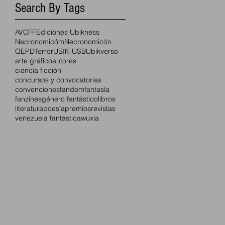
Search By Tags
AVCFF
Ediciones Ubikness
Necronomicóm
Necronomicón
QEPD
Terror
UBIK-USB
Ubikverso
arte gráfico
autores
ciencia ficción
concursos y convocatorias
convenciones
fandom
fantasía
fanzines
género fantástico
libros
literatura
poesía
premios
revistas
.
venezuela fantástica
wuxia