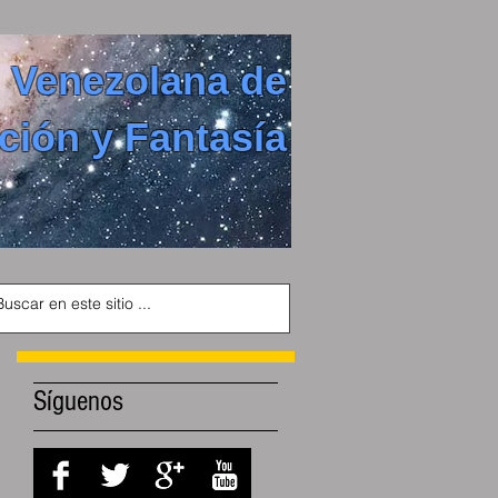
 Venezolana de
ción y Fantasía
Síguenos