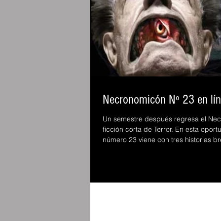
Necronomicón Nº 23 en lí
Un semestre después regresa el Ne
ficción corta de Terror. En esta oport
número 23 viene con tres historias br