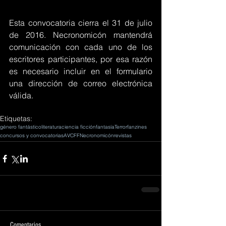
Esta convocatoria cierra el 31 de julio 
de 2016. Necronomicón mantendrá 
comunicación con cada uno de los 
escritores participantes, por esa razón 
es necesario incluir en el formulario 
una dirección de correo electrónica 
válida.
Etiquetas:
género fantástico
literatura
ciencia ficción
fantasía
Terror
fanzines
concursos y convocatorias
AVCFF
Necronomicón
revistas
Comentarios