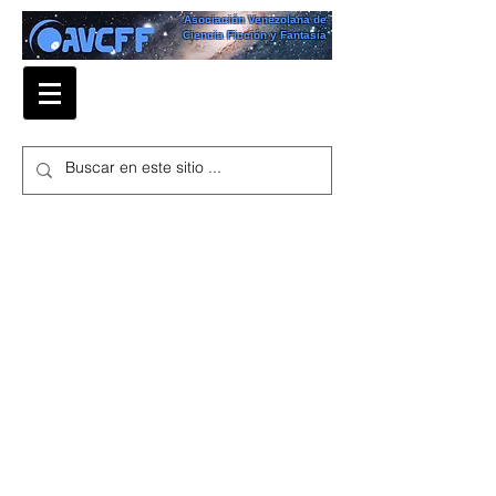
Asociación Venezolana de
Ciencia Ficción y Fantasía
Historia
Universal
Another New Beginning
por Mario Peñaloza
Micael siempre supo (o mejor dicho,
sintió) que algo era escondido para
todos los habitantes de la gran Cúpula