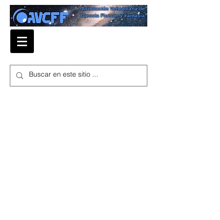
Asociación Venezolana de
Ciencia Ficción y Fantasía
Historia
Universal
Notas. Costa Gris
por William Trabacilo
En un recuadro del mapa de Costa
Gris están las ubicaciones relativas.
Costa Gris está en lo que llamaríamos