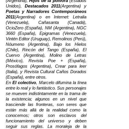
(Argentina),
Hijos de la pólvora
(Estados
Unidos),
Destacados 2011
(Argentina) y
Poetas y Narradores Contemporáneos
2011
(Argentina) o en Internet: Letralia
(Venezuela), Cañasanta (Canadá),
OcioZero (España), NM (Argentina), NGC
3660 (España), Epigramas (Venezuela),
Vintén Editor (Uruguay), Remolinos (Perú),
Nóumeno (Argentina), Bajo los Hielos
(Chile), Rincón del Tango (España), El
Cuervo (Argentina), Molino de Letras
(México), Revista Poe + (España),
Prosófagos (Argentina), Crear para leer
(Italia), y Revista Cultural Caños Dorados
(España), entre otros.
En
El colectivo
, Marcelo difumina la línea
entre lo real y lo fantástico. Sus personajes
se mueven indistintamente en la trama de
la existencia; algunos en un nivel que
trasciende las fronteras, son seres que
están más allá de la realidad como la
conocemos; otros son esclavos del
funcionamiento del universo y deben
seguir sus reglas. La moraleja de la