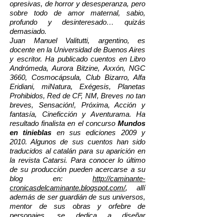
opresivas, de horror y desesperanza, pero
sobre todo de amor maternal, sabio,
profundo y desinteresado… quizás
demasiado.
Juan Manuel Valitutti, argentino, es
docente en la Universidad de Buenos Aires
y escritor. Ha publicado cuentos en Libro
Andrómeda, Aurora Bitzine, Axxón, NGC
3660, Cosmocápsula, Club Bizarro, Alfa
Eridiani, miNatura, Exégesis, Planetas
Prohibidos, Red de CF, NM, Breves no tan
breves, Sensación!, Próxima, Acción y
fantasía, Cineficción y Aventurama. Ha
resultado finalista en el concurso
Mundos
en tinieblas
en sus ediciones 2009 y
2010. Algunos de sus cuentos han sido
traducidos al catalán para su aparición en
la revista Catarsi. Para conocer lo último
de su producción pueden acercarse a su
blog en:
http://caminante-
cronicasdelcaminante.blogspot.com/
, allí
además de ser guardián de sus universos,
mentor de sus obras y orfebre de
personajes, se dedica a diseñar