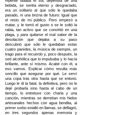
repente odiaba el sol, dependía de una
bebida, se sentía eterno y desgraciado,
era un solitario al que sólo le quedaba
pasado, ni una brizna de futuro: Igual que
el resto de mi público. Pero empezó a
matar, y le tomó el gusto o se le soltó la
rabia, tan activo que se convirtió en una
plaga, y para quitarse el mal sabor de la
desolación que dejaba a su paso
descubrió que sólo le quedaban estas
cuatro paredes, la música de siempre, un
trago para el recuerdo y, poco después, la
sed alcohólica que lo impulsaba y lo hacía
brillante, ante sí mismo. Acabé con él, a
eso vamos. Explicar cómo resulta más
sencillo que asegurar por qué. Le serví
una copa tras otra hasta que se entonó.
Luego le di la fatal, la definitiva, pero no le
dejé probarla sino hasta al cabo de un
tiempo, lo entretuve con charla y una
canción, mientras se derretían mis hielos
artesanales hechos con agua bendita, al
primer sorbo estalló en llamas, se deflagró,
en tres segundos apenas memoria y