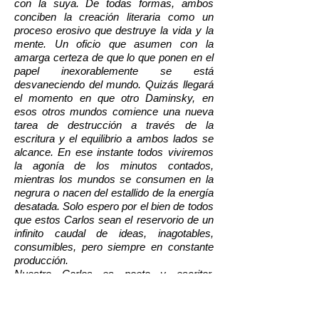
con la suya. De todas formas, ambos
conciben la creación literaria como un
proceso erosivo que destruye la vida y la
mente. Un oficio que asumen con la
amarga certeza de que lo que ponen en el
papel inexorablemente se está
desvaneciendo del mundo. Quizás llegará
el momento en que otro Daminsky, en
esos otros mundos comience una nueva
tarea de destrucción a través de la
escritura y el equilibrio a ambos lados se
alcance. En ese instante todos viviremos
la agonía de los minutos contados,
mientras los mundos se consumen en la
negrura o nacen del estallido de la energía
desatada. Solo espero por el bien de todos
que estos Carlos sean el reservorio de un
infinito caudal de ideas, inagotables,
consumibles, pero siempre en constante
producción.
Nuestro Carlos es poeta y escritor,
español. Su vida en esta realidad data de
1973. Sus últimos aportes al género
fantástico fueron su relato
Ruinas ruinas