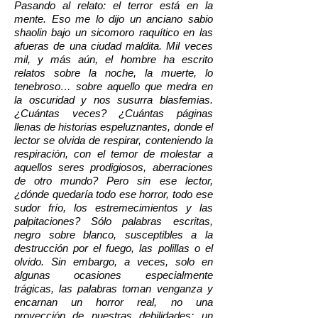
Pasando al relato: el terror está en la
mente. Eso me lo dijo un anciano sabio
shaolin bajo un sicomoro raquítico en las
afueras de una ciudad maldita. Mil veces
mil, y más aún, el hombre ha escrito
relatos sobre la noche, la muerte, lo
tenebroso… sobre aquello que medra en
la oscuridad y nos susurra blasfemias.
¿Cuántas veces? ¿Cuántas páginas
llenas de historias espeluznantes, donde el
lector se olvida de respirar, conteniendo la
respiración, con el temor de molestar a
aquellos seres prodigiosos, aberraciones
de otro mundo? Pero sin ese lector,
¿dónde quedaría todo ese horror, todo ese
sudor frío, los estremecimientos y las
palpitaciones? Sólo palabras escritas,
negro sobre blanco, susceptibles a la
destrucción por el fuego, las polillas o el
olvido. Sin embargo, a veces, solo en
algunas ocasiones especialmente
trágicas, las palabras toman venganza y
encarnan un horror real, no una
proyección de nuestras debilidades; un