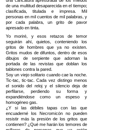
una caricatura apresurada de los miedos
de una multitud desaparecida en el tiempo;
clasificada, titulada e impresa. Mil
personas en mil cuentos de mil palabras, y
por cada palabra, un grito de pavor
apresado en tinta.
Yo moriré, y esos retazos de temor
seguirán ahí, quietos, conteniendo los
gritos de hombres que ya no existen.
Gritos mudos de difuntos, dentro de esos
dibujos de serpiente que adornan la
portada de las revistas que doblan los
tablones contra la pared.
Soy un viejo solitario cuando cae la noche.
Tic-tac, tic-tac. Cada vez distingo menos
el sonido del reloj y el silencio deja de
perfilarse, perdiendo su forma y
expandiéndose como un espeso y
homogéneo gas.
¿Y si las débiles tapas con las que
encuaderné los Necromicón no pueden
resistir más la presión de los gritos que
contienen? ¿Qué me harán los temores de
millares de personas que ya están