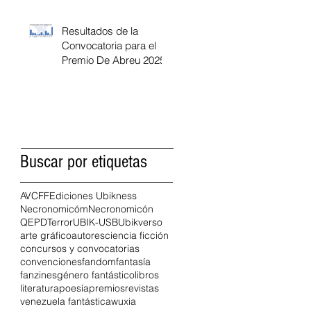
Resultados de la
Convocatoria para el
Premio De Abreu 2025
Buscar por etiquetas
AVCFF
Ediciones Ubikness
Necronomicóm
Necronomicón
QEPD
Terror
UBIK-USB
Ubikverso
arte gráfico
autores
ciencia ficción
concursos y convocatorias
convenciones
fandom
fantasía
fanzines
género fantástico
libros
literatura
poesía
premios
revistas
venezuela fantástica
wuxia