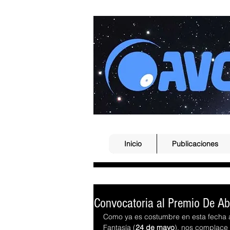
Inicio
Publicaciones
Convocatoria al Premio De A
Como ya es costumbre en esta fecha a
Fantasía (
24 de mayo
), nos complace 