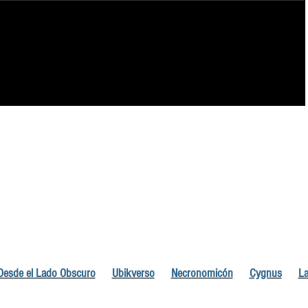
Desde el Lado Obscuro
Ubikverso
Necronomicón
Cygnus
La