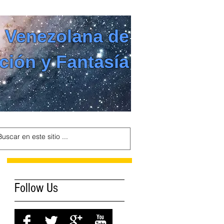
 Venezolana de
ción y Fantasía
Follow Us