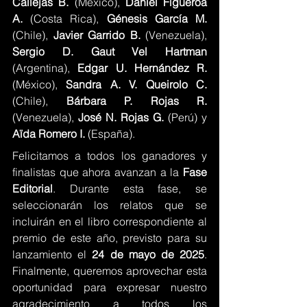
Callejas B. 
(México), 
Daniel Figueroa 
A. 
(Costa Rica), 
Génesis García M. 
(Chile), 
Javier Garrido B. 
(Venezuela), 
Sergio D. Gaut Vel Hartman 
(Argentina), 
Edgar U. Hernández R. 
(México), 
Sandra A. V. Queirolo C. 
(Chile), 
Bárbara P. Rojas R. 
(Venezuela), 
José N. Rojas G. 
(Perú) y 
Aïda Romero I. 
(España).
Felicitamos a todos los ganadores y 
finalistas que ahora avanzan a la 
Fase 
Editorial
. Durante esta fase, se 
seleccionarán los relatos que se 
incluirán en el libro correspondiente al 
premio de este año, previsto para su 
lanzamiento el 
24 de mayo de 2025
. 
Finalmente, queremos aprovechar esta 
oportunidad para expresar nuestro 
agradecimiento a todos los 