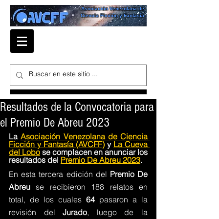
Asociación Venezolana de
Ciencia Ficción y Fantasía
Resultados de la Convocatoria para
el Premio De Abreu 2023
La 
Asociación Venezolana de Ciencia 
Ficción y Fantasía 
(AVCFF)
y 
La Cueva 
del 
Lobo
se complacen en anunciar los 
resultados del 
Premio De 
Abreu 2023
.
En esta tercera edición del 
Premio De 
Abreu 
se recibieron 188 relatos en 
total, de los cuales 
64 
pasaron a la 
revisión del 
Jurado
, luego de la 